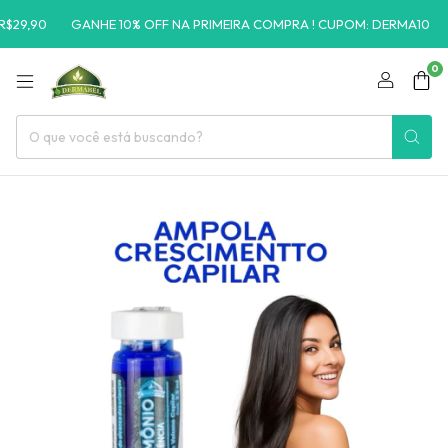
0
GANHE 10% OFF NA PRIMEIRA COMPRA ! CUPOM: DERMA10
FRETE
0