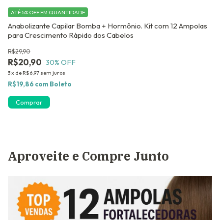
Ki
Cr
ATÉ 5% OFF
EM QUANTIDADE
Anabolizante Capilar Bomba + Hormônio. Kit com 12 Ampolas
R$
para Crescimento Rápido dos Cabelos
R
2
x
R$29,90
R$20,90
R$
30
% OFF
3
x
de
R$6,97
sem juros
R$19,86
com
Boleto
Aproveite e Compre Junto