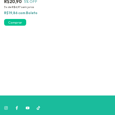
R$20,90
R
5
% OFF
3
x
de
R$6,97
sem juros
3
x
R$19,86
com
Boleto
R$