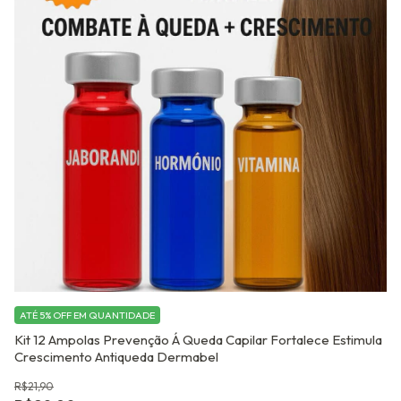
ATÉ 5% OFF
EM QUANTIDADE
A
Kit 12 Ampolas Prevenção Á Queda Capilar Fortalece Estimula
Ki
Crescimento Antiqueda Dermabel
Am
R$21,90
R$