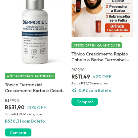
ATÉ 5% OFF
EM QUANTIDADE
Tônico Crescimento Rápido
Cabelo e Barba Dermabel –
Alecrim e Jaborandi
R$19,90
R$11,49
42
% OFF
ATÉ 5% OFF
EM QUANTIDADE
2
x
de
R$5,75
sem juros
Tônico Dermoxidil
Crescimento Barba e Cabelo
R$10,92
com
Boleto
Blend Mousse Antiqueda
R$39,90
Preenche Falhas 50 ml Minox
R$31,90
20
% OFF
3
x
de
R$10,63
sem juros
R$30,31
com
Boleto