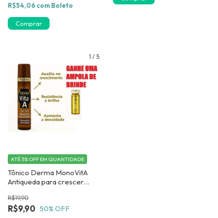
R$54,06
com
Boleto
1
/
5
ATÉ 5% OFF
EM QUANTIDADE
Tônico Derma MonoVitA
Antiqueda para crescer
cabelo mais rápido. Ganhe
R$19,90
uma Ampola de Brinde.
R$9,90
50
% OFF