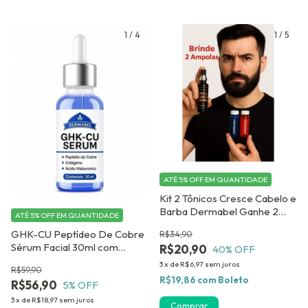
1
/
4
1
/
5
ATÉ 5% OFF
EM QUANTIDADE
Kit 2 Tônicos Cresce Cabelo e
Barba Dermabel Ganhe 2
ATÉ 5% OFF
EM QUANTIDADE
Ampolas de Crescimento
GHK-CU Peptídeo De Cobre
R$34,90
Capilar de Brinde
Sérum Facial 30ml com
R$20,90
40
% OFF
Colágeno e Ácido Hialurônico
3
x
de
R$6,97
sem juros
R$59,90
Dermabel
R$19,86
com
Boleto
R$56,90
5
% OFF
3
x
de
R$18,97
sem juros