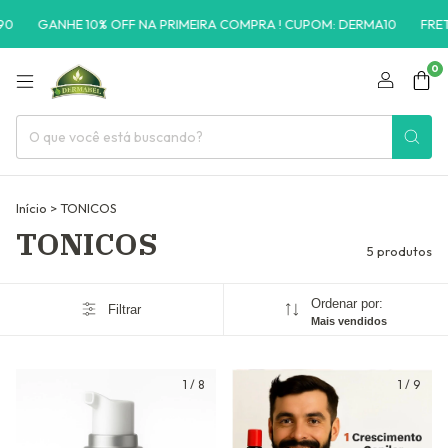
0
GANHE 10% OFF NA PRIMEIRA COMPRA ! CUPOM: DERMA10
FRETE 
0
Início
>
TONICOS
TONICOS
5 produtos
Ordenar por:
Filtrar
Mais vendidos
1
/
8
1
/
9