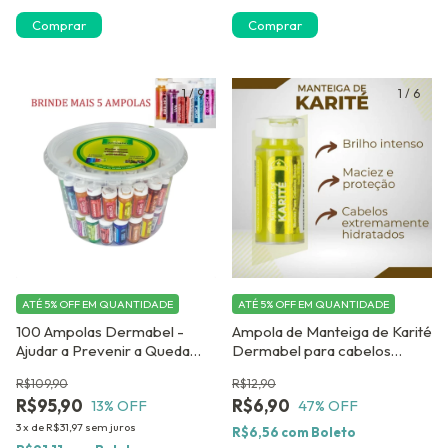
Comprar
Comprar
1
/
9
1
/
6
ATÉ 5% OFF
EM QUANTIDADE
ATÉ 5% OFF
EM QUANTIDADE
100 Ampolas Dermabel -
Ampola de Manteiga de Karité
Ajudar a Prevenir a Queda
Dermabel para cabelos
Capilar. GANHE 05 AMPOLAS
crespos e ressecados
R$109,90
R$12,90
DE BRINDE !
R$95,90
R$6,90
13
% OFF
47
% OFF
3
x
de
R$31,97
sem juros
R$6,56
com
Boleto