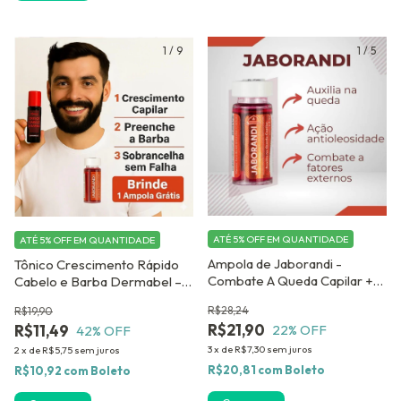
1
/
9
1
/
5
ATÉ 5% OFF
EM QUANTIDADE
ATÉ 5% OFF
EM QUANTIDADE
Ampola de Jaborandi -
Tônico Crescimento Rápido
Combate A Queda Capilar +
Cabelo e Barba Dermabel –
Crescimento - Kit com 12
Alecrim e Jaborandi
R$28,24
R$19,90
ampolas
R$21,90
R$11,49
22
% OFF
42
% OFF
3
x
de
R$7,30
sem juros
2
x
de
R$5,75
sem juros
R$20,81
com
Boleto
R$10,92
com
Boleto