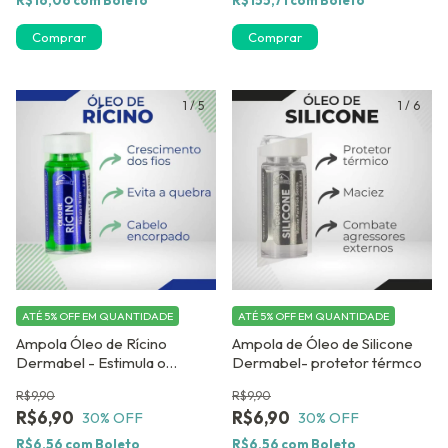
Comprar
1
/
5
1
/
6
ATÉ 5% OFF
EM QUANTIDADE
ATÉ 5% OFF
EM QUANTIDADE
Ampola Óleo de Rícino
Ampola de Óleo de Silicone
Dermabel - Estimula o
Dermabel- protetor térmco
Crescimento Capilar
R$9,90
R$9,90
R$6,90
R$6,90
30
% OFF
30
% OFF
R$6,56
com
Boleto
R$6,56
com
Boleto