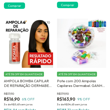
Comprar
Comprar
1
/
10
1
/
8
ATÉ 5% OFF
EM QUANTIDADE
ATÉ 5% OFF
EM QUANTIDADE
AMPOLA BOMBA CAPILAR
Pote com 200 Ampolas
DE REPARAÇÃO DERMABEL
Capilares Dermabel. GANHE
12 ou 24 UNIDADES
07 AMPOLAS DE BRINDE
R$17,90
R$179,90
R$16,90
R$163,90
6
% OFF
9
% OFF
3
x
de
R$5,63
sem juros
3
x
de
R$54,63
sem juros
R$16,06
com
Boleto
R$155,71
com
Boleto