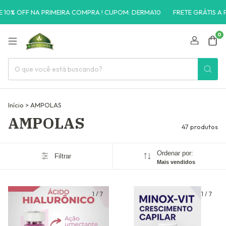
 NA PRIMEIRA COMPRA ! CUPOM: DERMA10
FRETE GRÁTIS A PARTIR DE
0
Início
>
AMPOLAS
AMPOLAS
47 produtos
Ordenar por:
Filtrar
Mais vendidos
1
/
7
1
/
7