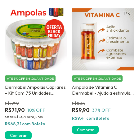
1
/
10
1
/
6
ATÉ 5% OFF
EM QUANTIDADE
ATÉ 5% OFF
EM QUANTIDADE
Dermabel Ampolas Capilares
Ampola de Vitamina C
- Kit Com 75 Unidades
Dermabel - Ajuda a estimular
Mistas.GANHE 03 AMPOLAS
o crescimeto capilar - Kit
R$79,90
R$15,64
DE BRINDE ! !
com 04 unidades
R$71,90
R$9,90
10
% OFF
37
% OFF
3
x
de
R$23,97
sem juros
R$9,41
com
Boleto
R$68,31
com
Boleto