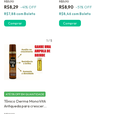
R$5,90
R$5,90
R$8,29
R$8,90
-41
% OFF
-51
% OFF
R$7,88
com
Boleto
R$8,46
com
Boleto
Comprar
Comprar
1
/
5
ATÉ 5% OFF
EM QUANTIDADE
Tônico Derma MonoVitA
Antiqueda para crescer
cabelo mais rápido. Ganhe