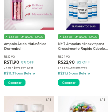
ATÉ 5% OFF
EM QUANTIDADE
ATÉ 5% OFF
EM QUANTIDADE
Ampola Ácido Hialurônico
Kit 7 Ampolas Minoxvit para
Dermabel -
Crescimento Rápido Cabelo e
PreenchimentoCapilar 2,8 ml
Barba Tônico Capilar
R$12,90
R$24,90
- com 4 unidades
Premium 3 ml
R$11,90
R$22,90
8
% OFF
8
% OFF
2
x
de
R$5,95
sem juros
3
x
de
R$7,63
sem juros
R$11,31
com
Boleto
R$21,76
com
Boleto
1
/
8
1
/
8