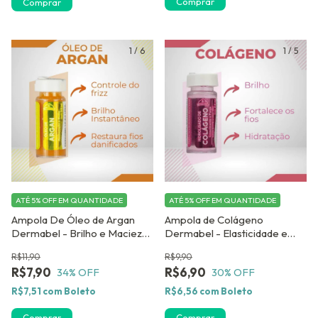
1
/
6
1
/
5
ATÉ 5% OFF
EM QUANTIDADE
ATÉ 5% OFF
EM QUANTIDADE
Ampola De Óleo de Argan
Ampola de Colágeno
Dermabel - Brilho e Maciez
Dermabel - Elasticidade e
Intensos
Resistência Capilar
R$11,90
R$9,90
R$7,90
R$6,90
34
% OFF
30
% OFF
R$7,51
com
Boleto
R$6,56
com
Boleto
Comprar
Comprar