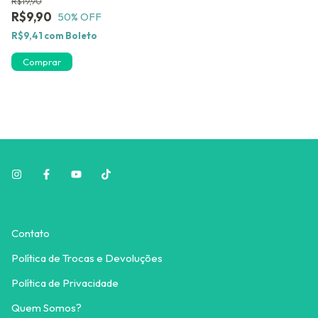
R$19,90
uma Ampola de Brinde.
R$9,90
50
% OFF
R$9,41
com
Boleto
Contato
Política de Trocas e Devoluções
Política de Privacidade
Quem Somos?