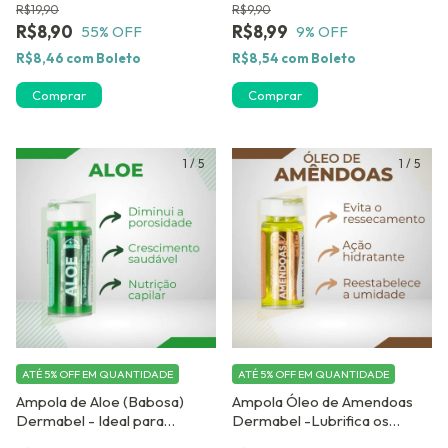
R$19,90
R$9,90
Biotina Dermabe
R$8,90
R$8,99
55
% OFF
9
% OFF
R$8,46
com
Boleto
R$8,54
com
Boleto
Comprar
1
/
5
1
/
5
ATÉ 5% OFF
EM QUANTIDADE
ATÉ 5% OFF
EM QUANTIDADE
Ampola de Aloe (Babosa)
Ampola Óleo de Amendoas
Dermabel - Ideal para
Dermabel -Lubrifica os
Cachos definidos
cabelos