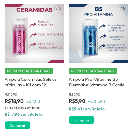
1
/
6
1
/
5
ATÉ 5% OFF
EM QUANTIDADE
ATÉ 5% OFF
EM QUANTIDADE
Ampola Ceramidas Sela as
Ampola Pró-Vitamina B5
cúticulas - Kit com 12
Dermabel Vitamina B Capilar
Unidades Dermabel
previnir cabeços quebradiços
R$19,90
R$9,90
e pontas duplas
R$18,90
R$5,90
5
% OFF
40
% OFF
3
x
de
R$6,30
sem juros
R$5,61
com
Boleto
R$17,96
com
Boleto
Comprar