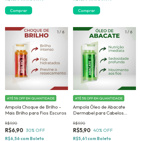
Comprar
Comprar
1
/
6
1
/
6
ATÉ 5% OFF
EM QUANTIDADE
ATÉ 5% OFF
EM QUANTIDADE
Ampola Choque de Brilho -
Ampola Óleo de Abacate
Mais Brilho para Fios Escuros
Dermabel para Cabelos
Secos e Danificados
R$9,90
R$9,90
R$6,90
R$5,90
30
% OFF
40
% OFF
R$6,56
com
Boleto
R$5,61
com
Boleto