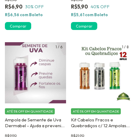
Ampola Capilar para cabelos
Cabelos Ressecados
R$6,90
R$5,90
30
% OFF
40
% OFF
tingidos
R$6,56
com
Boleto
R$5,61
com
Boleto
Comprar
Comprar
1
/
6
1
/
8
ATÉ 5% OFF
EM QUANTIDADE
ATÉ 5% OFF
EM QUANTIDADE
Ampola de Semente de Uva
Kit Cabelos Fracos e
Dermabel - Ajuda a prevenir
Quebradiços c/ 12 Ampolas
a Queda
Dose Concentrada
R$9,90
R$21,90