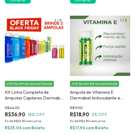
1
/
9
1
/
5
ATÉ 5% OFF
EM QUANTIDADE
ATÉ 5% OFF
EM QUANTIDADE
Kit Linha Completa de
Ampola de Vitamina E
Ampolas Capilares Dermabel
Dermabel Antioxidante e
2,8 ml - 30 Ampolas GANHE
Revitalizante Capilar- Kit com
R$44,90
R$19,90
DUAS AMPOLAS DE BRINDE
12 unidades
R$36,90
R$18,90
18
% OFF
5
% OFF
!!
3
x
de
R$12,30
sem juros
3
x
de
R$6,30
sem juros
R$35,06
com
Boleto
R$17,96
com
Boleto