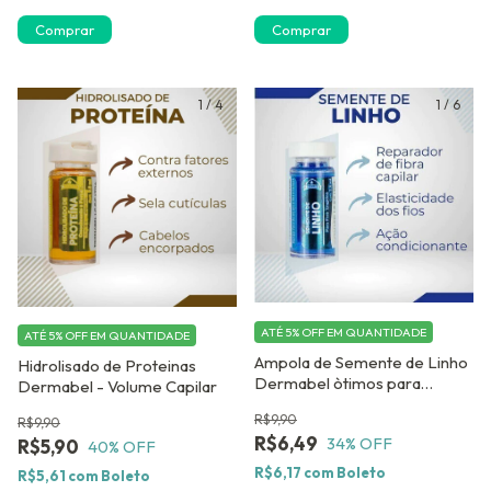
1
/
4
1
/
6
ATÉ 5% OFF
EM QUANTIDADE
ATÉ 5% OFF
EM QUANTIDADE
Ampola de Semente de Linho
Hidrolisado de Proteinas
Dermabel òtimos para
Dermabel - Volume Capilar
Cabelos Tingidos
R$9,90
R$9,90
R$6,49
34
% OFF
R$5,90
40
% OFF
R$6,17
com
Boleto
R$5,61
com
Boleto