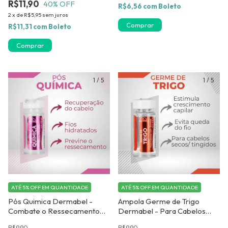
R$11,90
40
% OFF
R$6,56
com
Boleto
2
x
de
R$5,95
sem juros
Comprar
R$11,31
com
Boleto
1
/
5
1
/
5
ATÉ 5% OFF
EM QUANTIDADE
ATÉ 5% OFF
EM QUANTIDADE
Pós Quimica Dermabel -
Ampola Germe de Trigo
Combate o Ressecamento
Dermabel - Para Cabelos
Causado pela química-
Ressecados - Ampola Capilar
R$9,90
R$9,90