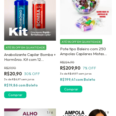
ATÉ 5% OFF
EM QUANTIDADE
ATÉ 5% OFF
EM QUANTIDADE
Pote tipo Baleiro com 250
Ampolas Capilares Mistas
Anabolizante Capilar Bomba +
DERMABEL. GANHE 10
Hormônio. Kit com 12
R$224,90
AMPOLAS DE BRINDE !
Ampolas para Crescimento
R$209,90
7
% OFF
R$29,90
Rápido dos Cabelos
R$20,90
30
% OFF
3
x
de
R$69,97
sem juros
R$199,41
com
Boleto
3
x
de
R$6,97
sem juros
R$19,86
com
Boleto
1
/
6
1
/
9