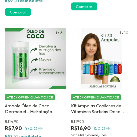
R$91,11
com
Boleto
Comprar
1
/
6
1
/
10
ATÉ 5% OFF
EM QUANTIDADE
ATÉ 5% OFF
EM QUANTIDADE
Ampola Óleo de Coco
Kit Ampolas Capilares de
Dermabel - Hidratação
Vitaminas Sortidas Dose
Profunda e Anti-
Concentrada Ajuda no
R$14,90
R$19,90
Ressecamento-
Combate a Queda
R$7,90
R$16,90
47
% OFF
15
% OFF
3
x
de
R$5,63
sem juros
R$7,51
com
Boleto