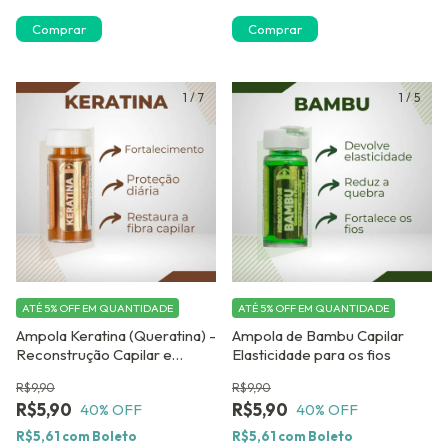
Comprar
Comprar
1
/
7
1
/
5
ATÉ 5% OFF
EM QUANTIDADE
ATÉ 5% OFF
EM QUANTIDADE
Ampola Keratina (Queratina) -
Ampola de Bambu Capilar
Reconstrução Capilar e
Elasticidade para os fios
Maciez Profunda
R$9,90
R$9,90
R$5,90
R$5,90
40
% OFF
40
% OFF
R$5,61
com
Boleto
R$5,61
com
Boleto