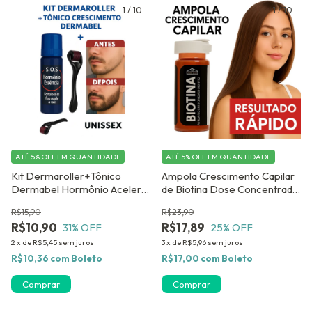
1
/
10
1
/
10
ATÉ 5% OFF
EM QUANTIDADE
ATÉ 5% OFF
EM QUANTIDADE
Kit Dermaroller+Tônico
Ampola Crescimento Capilar
Dermabel Hormônio Acelera
de Biotina Dose Concentrada
Crescimento Capilar
Dermabel c/12 ou 25
R$15,90
R$23,90
Preenche e Fortalece Barba
unidades
R$10,90
R$17,89
31
% OFF
25
% OFF
2
x
de
R$5,45
sem juros
3
x
de
R$5,96
sem juros
R$10,36
com
Boleto
R$17,00
com
Boleto
Comprar
Comprar