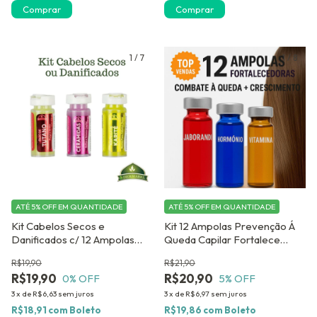
1
/
7
1
/
8
ATÉ 5% OFF
EM QUANTIDADE
ATÉ 5% OFF
EM QUANTIDADE
Kit Cabelos Secos e
Kit 12 Ampolas Prevenção Á
Danificados c/ 12 Ampolas
Queda Capilar Fortalece
Dose Concentrada
Estimula Crescimento
R$19,90
R$21,90
Antiqueda Dermabel
R$19,90
R$20,90
0
% OFF
5
% OFF
3
x
de
R$6,63
sem juros
3
x
de
R$6,97
sem juros
R$18,91
com
Boleto
R$19,86
com
Boleto