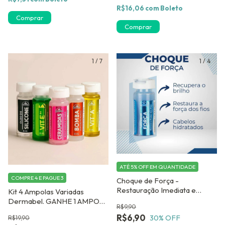
R$16,06
com
Boleto
Comprar
Comprar
1
/
7
1
/
4
ATÉ 5% OFF
EM QUANTIDADE
COMPRE 4 E PAGUE 3
Choque de Força -
Restauração Imediata e
Kit 4 Ampolas Variadas
Fortalecimento Capilar
Dermabel. GANHE 1 AMPOLA
R$9,90
CAPILAR DE BRINDE - Ajuda
R$6,90
30
% OFF
R$19,90
no Combate a Queda 2,8 ML