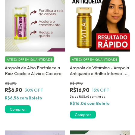
ATÉ 5% OFF
EM QUANTIDADE
ATÉ 5% OFF
EM QUANTIDADE
Ampola de Alho Fortalece a
Ampola de Vitamina - Ampola
Raiz Capila e Alivia a Coceira
Antiqueda e Brilho Intenso -
Kit contendo 12 unidades
R$9,90
R$19,90
Monovit A Dermabel
R$6,90
R$16,90
30
% OFF
15
% OFF
3
x
de
R$5,63
sem juros
R$6,56
com
Boleto
R$16,06
com
Boleto
Comprar