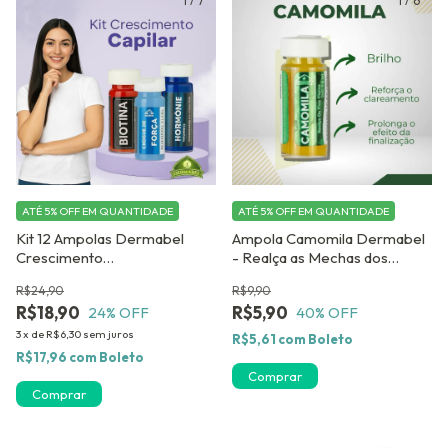
1
/
7
1
/
6
ATÉ 5% OFF
EM QUANTIDADE
ATÉ 5% OFF
EM QUANTIDADE
Kit 12 Ampolas Dermabel
Ampola Camomila Dermabel
Crescimento
- Realça as Mechas dos
Capilar+Força+Brilho
Cabelos Claros
R$24,90
R$9,90
R$18,90
R$5,90
24
% OFF
40
% OFF
3
x
de
R$6,30
sem juros
R$5,61
com
Boleto
R$17,96
com
Boleto
Comprar