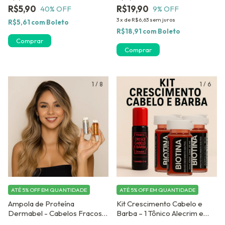
R$5,90
R$19,90
40
% OFF
9
% OFF
3
x
de
R$6,63
sem juros
R$5,61
com
Boleto
R$18,91
com
Boleto
Comprar
1
/
8
1
/
6
ATÉ 5% OFF
EM QUANTIDADE
ATÉ 5% OFF
EM QUANTIDADE
Ampola de Proteína
Kit Crescimento Cabelo e
Dermabel - Cabelos Fracos e
Barba – 1 Tônico Alecrim e
Quebradiços- c/ 4 unidades
Jaborandi + 3 Ampolas de