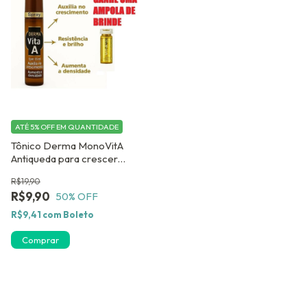
ATÉ 5% OFF
EM QUANTIDADE
Tônico Derma MonoVitA
Antiqueda para crescer
cabelo mais rápido. Ganhe
R$19,90
uma Ampola de Brinde.
R$9,90
50
% OFF
R$9,41
com
Boleto