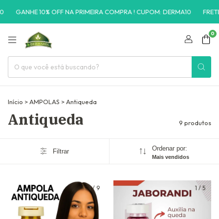
GANHE 10% OFF NA PRIMEIRA COMPRA ! CUPOM: DERMA10
FRETE G
0
Início
>
AMPOLAS
>
Antiqueda
Antiqueda
9 produtos
Ordenar por:
Filtrar
Mais vendidos
1
/
9
1
/
5