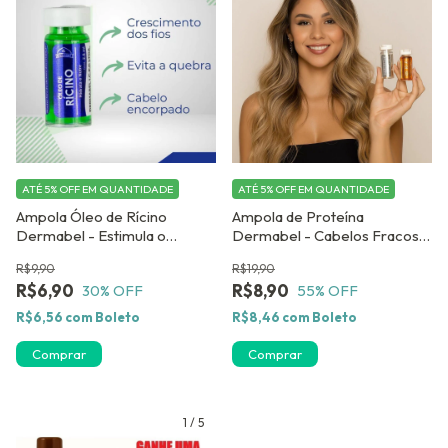
ATÉ 5% OFF
EM QUANTIDADE
ATÉ 5% OFF
EM QUANTIDADE
Ampola Óleo de Rícino
Ampola de Proteína
Dermabel - Estimula o
Dermabel - Cabelos Fracos e
Crescimento Capilar
Quebradiços- c/ 4 unidades
R$9,90
R$19,90
R$6,90
R$8,90
30
% OFF
55
% OFF
R$6,56
com
Boleto
R$8,46
com
Boleto
Comprar
1
/
5