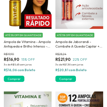
ATÉ 5% OFF
EM QUANTIDADE
ATÉ 5% OFF
EM QUANTIDADE
Ampola de Vitamina - Ampola
Ampola de Jaborandi -
Antiqueda e Brilho Intenso -
Combate A Queda Capilar +
Kit contendo 12 unidades
Crescimento - Kit com 12
R$19,90
R$28,24
Monovit A Dermabel
ampolas
R$16,90
R$21,90
15
% OFF
22
% OFF
3
x
de
R$5,63
sem juros
3
x
de
R$7,30
sem juros
R$16,06
com
Boleto
R$20,81
com
Boleto
1
/
5
1
/
8