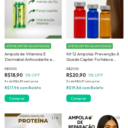
ATÉ 5% OFF
EM QUANTIDADE
ATÉ 5% OFF
EM QUANTIDADE
Ampola de Vitamina E
Kit 12 Ampolas Prevenção Á
Dermabel Antioxidante e
Queda Capilar Fortalece
Revitalizante Capilar- Kit com
Estimula Crescimento
R$19,90
R$21,90
12 unidades
Antiqueda Dermabel
R$18,90
R$20,90
5
% OFF
5
% OFF
3
x
de
R$6,30
sem juros
3
x
de
R$6,97
sem juros
R$17,96
com
Boleto
R$19,86
com
Boleto
1
/
4
1
/
10