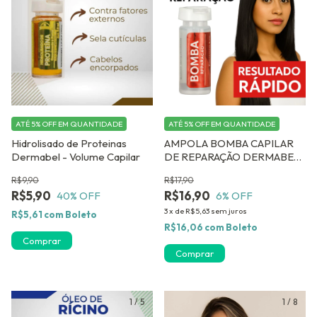
ATÉ 5% OFF
EM QUANTIDADE
ATÉ 5% OFF
EM QUANTIDADE
Hidrolisado de Proteinas
AMPOLA BOMBA CAPILAR
Dermabel - Volume Capilar
DE REPARAÇÃO DERMABEL
12 ou 24 UNIDADES
R$9,90
R$17,90
R$5,90
R$16,90
40
% OFF
6
% OFF
3
x
de
R$5,63
sem juros
R$5,61
com
Boleto
R$16,06
com
Boleto
Comprar
Comprar
1
/
5
1
/
8