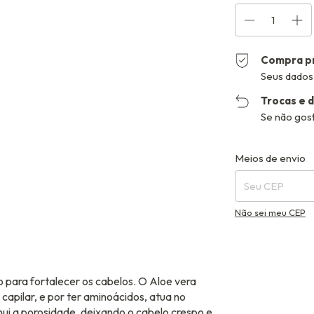
Compra p
Seus dados
Trocas e 
Se não gost
Entregas para o C
Meios de envio
Não sei meu CEP
 para fortalecer os cabelos. O Aloe vera
apilar, e por ter aminoácidos, atua no
inui a porosidade, deixando o cabelo crespo e