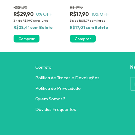
Ganhe 03 Ampolas de
ml Ganhe 03 ampolas de
R$29,90
R$19,90
a
Brinde Dermabel Kit 5
brinde ! xampu Dermabel
R$29,90
R$17,90
0
% OFF
10
% OFF
bel
produtos
3
x
de
R$9,97
sem juros
3
x
de
R$5,97
sem juros
R$28,41
com
Boleto
R$17,01
com
Boleto
Contato
N
Política de Trocas e Devoluções
Política de Privacidade
Quem Somos?
Dúvidas Frequentes