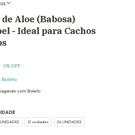
tos
de Aloe (Babosa)
l - Ideal para Cachos
os
9
0
% OFF
m
Boleto
agando com Boleto
NIDADE
 UNIDADES
12 unidades
24 UNIDADES