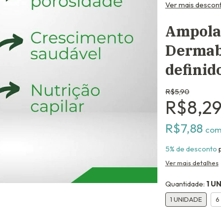
Ver mais descon
Ampola 
Dermabe
definid
R$5,90
R$8,2
R$7,88
co
5% de desconto
p
Ver mais detalhes
Quantidade:
1 U
1 UNIDADE
6