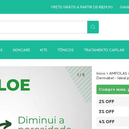
FRETE GRÁTIS A PARTIR DE R$29,90
GANHE 10% O
OS
SKINCARE
KITS
TÔNICOS
TRATAMENTO CAPILAR
Início
>
AMPOLAS
1
/
5
Dermabel - Ideal 
Compre mais, 
2% OFF
3% OFF
4% OFF