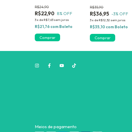
DERMABEL GANHE 03
Ampolas Grátis
R$24,90
R$35,90
AMPOLAS DE BRINDE
Tratamento Antiqued
R$22,90
R$36,95
8
% OFF
-3
% OFF
Fortalecedor Derma
3
x
de
R$7,63
sem juros
3
x
de
R$12,32
sem juros
R$21,76
com
Boleto
R$35,10
com
Boleto
Comprar
Meios de pagamento