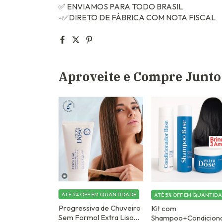
✅ ENVIAMOS PARA TODO BRASIL
-✅DIRETO DE FÁBRICA COM NOTA FISCAL
Aproveite e Compre Junto
ATÉ 5% OFF
EM QUANTIDADE
ATÉ 5% OFF
EM QUANTID
Progressiva de Chuveiro
Kit com
Sem Formol Extra Liso
Shampoo+Condicion