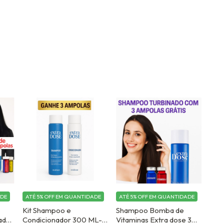
ADE
ATÉ 5% OFF
EM QUANTIDADE
ATÉ 5% OFF
EM QUANTIDADE
Kit Shampoo e
Shampoo Bomba de
ador+Máscara+3
Condicionador 300 ML-
Vitaminas Extra dose 300