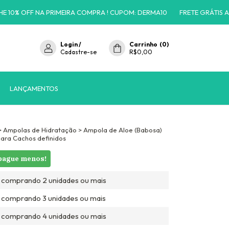
FF NA PRIMEIRA COMPRA ! CUPOM: DERMA10
FRETE GRÁTIS A PARTIR
Login
/
Carrinho
(
0
)
Cadastre-se
R$0,00
LANÇAMENTOS
>
Ampolas de Hidratação
>
Ampola de Aloe (Babosa)
para Cachos definidos
pague menos!
comprando 2 unidades ou mais
comprando 3 unidades ou mais
comprando 4 unidades ou mais