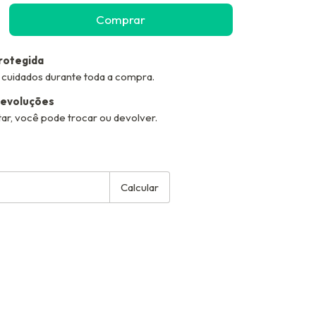
rotegida
 cuidados durante toda a compra.
devoluções
ar, você pode trocar ou devolver.
EP:
Alterar CEP
Calcular