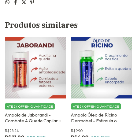
Produtos similares
ATÉ 5% OFF
EM QUANTIDADE
ATÉ 5% OFF
EM QUANTIDADE
Ampola de Jaborandi -
Ampola Óleo de Rícino
Combate A Queda Capilar +
Dermabel - Estimula o
Crescimento - Kit com 12
Crescimento Capilar
R$28,24
R$9,90
ampolas