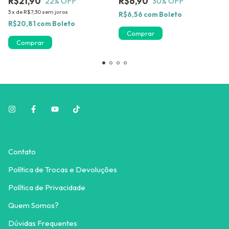
R$21,90
R$6,90
22
% OFF
30
% OFF
3
x
de
R$7,30
sem juros
R$6,56
com
Boleto
R$20,81
com
Boleto
Comprar
Contato
Política de Trocas e Devoluções
Política de Privacidade
Quem Somos?
Dúvidas Frequentes