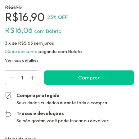
R$21,90
R$16,90
23
% OFF
R$16,06
com
Boleto
3
x de
R$5,63
sem juros
5% de desconto
pagando com Boleto
Ver mais detalhes
Compra protegida
Seus dados cuidados durante toda a compra.
Trocas e devoluções
Se não gostar, você pode trocar ou devolver.
Entregas para o CEP:
Alterar CEP
Meios de envio