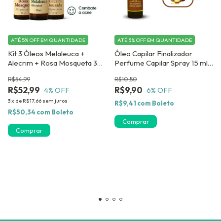
ATÉ 5% OFF
EM QUANTIDADE
ATÉ 5% OFF
EM QUANTIDADE
Kit 3 Óleos Melaleuca +
Óleo Capilar Finalizador
Alecrim + Rosa Mosqueta 30
Perfume Capilar Spray 15 ml
ml. Micose ,Estimula
Brilho Instantâneo e
R$54,99
R$10,50
Crescimento Capilar, Hidrata
Fortalecimento dos Fios
R$52,99
R$9,90
4
% OFF
6
% OFF
3
x
de
R$17,66
sem juros
R$9,41
com
Boleto
R$50,34
com
Boleto
Comprar