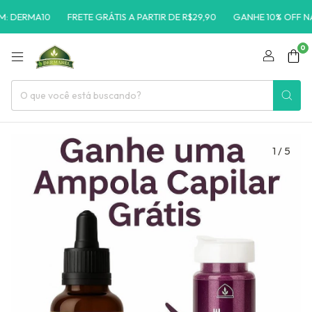
: DERMA10
FRETE GRÁTIS A PARTIR DE R$29,90
GANHE 10% OFF NA 
0
1
/
5