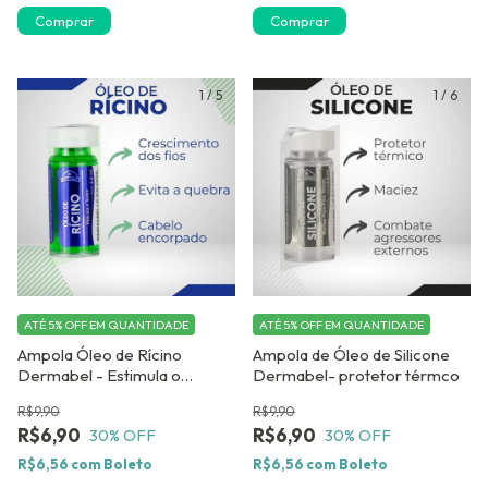
Comprar
1
/
5
1
/
6
ATÉ 5% OFF
EM QUANTIDADE
ATÉ 5% OFF
EM QUANTIDADE
Ampola Óleo de Rícino
Ampola de Óleo de Silicone
Dermabel - Estimula o
Dermabel- protetor térmco
Crescimento Capilar
R$9,90
R$9,90
R$6,90
R$6,90
30
% OFF
30
% OFF
R$6,56
com
Boleto
R$6,56
com
Boleto