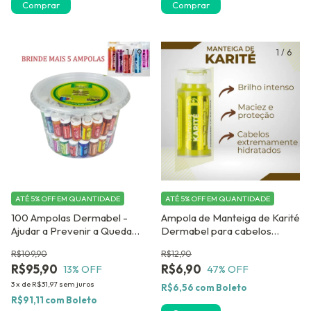
Comprar
Comprar
1
/
9
1
/
6
ATÉ 5% OFF
EM QUANTIDADE
ATÉ 5% OFF
EM QUANTIDADE
100 Ampolas Dermabel -
Ampola de Manteiga de Karité
Ajudar a Prevenir a Queda
Dermabel para cabelos
Capilar. GANHE 05 AMPOLAS
crespos e ressecados
R$109,90
R$12,90
DE BRINDE !
R$95,90
R$6,90
13
% OFF
47
% OFF
3
x
de
R$31,97
sem juros
R$6,56
com
Boleto
R$91,11
com
Boleto