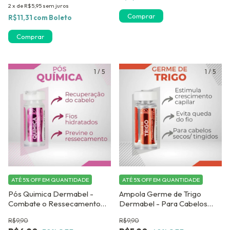
2
x
de
R$5,95
sem juros
Comprar
R$11,31
com
Boleto
1
/
5
1
/
5
ATÉ 5% OFF
EM QUANTIDADE
ATÉ 5% OFF
EM QUANTIDADE
Pós Quimica Dermabel -
Ampola Germe de Trigo
Combate o Ressecamento
Dermabel - Para Cabelos
Causado pela química-
Ressecados - Ampola Capilar
R$9,90
R$9,90
Ampola Capilar para cabelos
Cabelos Ressecados