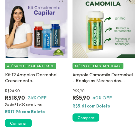
1
/
7
1
/
6
ATÉ 5% OFF
EM QUANTIDADE
ATÉ 5% OFF
EM QUANTIDADE
Kit 12 Ampolas Dermabel
Ampola Camomila Dermabel
Crescimento
- Realça as Mechas dos
Capilar+Força+Brilho
Cabelos Claros
R$24,90
R$9,90
R$18,90
R$5,90
24
% OFF
40
% OFF
3
x
de
R$6,30
sem juros
R$5,61
com
Boleto
R$17,96
com
Boleto
Comprar