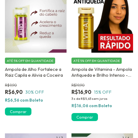
ATÉ 5% OFF
EM QUANTIDADE
ATÉ 5% OFF
EM QUANTIDADE
Ampola de Alho Fortalece a
Ampola de Vitamina - Ampola
Raiz Capila e Alivia a Coceira
Antiqueda e Brilho Intenso -
Kit contendo 12 unidades
R$9,90
R$19,90
Monovit A Dermabel
R$6,90
R$16,90
30
% OFF
15
% OFF
3
x
de
R$5,63
sem juros
R$6,56
com
Boleto
R$16,06
com
Boleto
Comprar