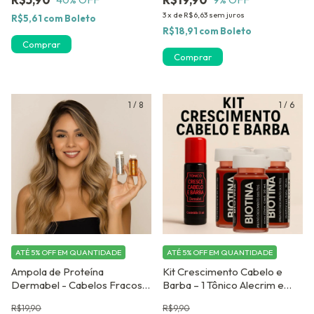
3
x
de
R$6,63
sem juros
R$5,61
com
Boleto
R$18,91
com
Boleto
Comprar
1
/
8
1
/
6
ATÉ 5% OFF
EM QUANTIDADE
ATÉ 5% OFF
EM QUANTIDADE
Ampola de Proteína
Kit Crescimento Cabelo e
Dermabel - Cabelos Fracos e
Barba – 1 Tônico Alecrim e
Quebradiços- c/ 4 unidades
Jaborandi + 3 Ampolas de
R$19,90
R$9,90
Biotina Dermabe