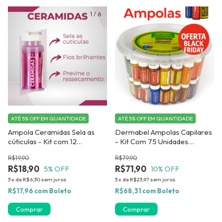
1
/
6
1
/
10
ATÉ 5% OFF
EM QUANTIDADE
ATÉ 5% OFF
EM QUANTIDADE
Ampola Ceramidas Sela as
Dermabel Ampolas Capilares
cúticulas - Kit com 12
- Kit Com 75 Unidades
Unidades Dermabel
Mistas.GANHE 03 AMPOLAS
R$19,90
R$79,90
DE BRINDE ! !
R$18,90
R$71,90
5
% OFF
10
% OFF
3
x
de
R$6,30
sem juros
3
x
de
R$23,97
sem juros
R$17,96
com
Boleto
R$68,31
com
Boleto