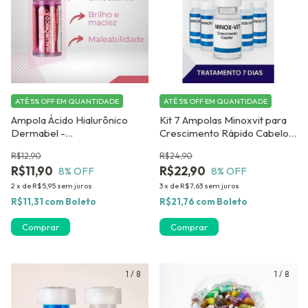
ATÉ 5% OFF
EM QUANTIDADE
ATÉ 5% OFF
EM QUANTIDADE
Ampola Ácido Hialurônico
Kit 7 Ampolas Minoxvit para
Dermabel -
Crescimento Rápido Cabelo e
PreenchimentoCapilar 2,8 ml
Barba Tônico Capilar
R$12,90
R$24,90
- com 4 unidades
Premium 3 ml
R$11,90
R$22,90
8
% OFF
8
% OFF
2
x
de
R$5,95
sem juros
3
x
de
R$7,63
sem juros
R$11,31
com
Boleto
R$21,76
com
Boleto
1
/
8
1
/
8