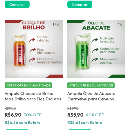
Comprar
Comprar
1
/
6
1
/
6
ATÉ 5% OFF
EM QUANTIDADE
ATÉ 5% OFF
EM QUANTIDADE
Ampola Choque de Brilho -
Ampola Óleo de Abacate
Mais Brilho para Fios Escuros
Dermabel para Cabelos
Secos e Danificados
R$9,90
R$9,90
R$6,90
R$5,90
30
% OFF
40
% OFF
R$6,56
com
Boleto
R$5,61
com
Boleto