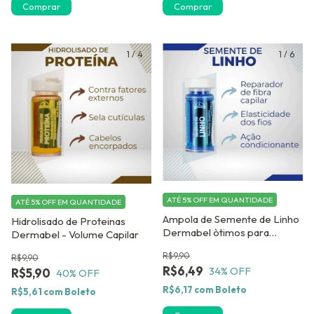
1
/
4
1
/
6
ATÉ 5% OFF
EM QUANTIDADE
ATÉ 5% OFF
EM QUANTIDADE
Ampola de Semente de Linho
Hidrolisado de Proteinas
Dermabel òtimos para
Dermabel - Volume Capilar
Cabelos Tingidos
R$9,90
R$9,90
R$6,49
34
% OFF
R$5,90
40
% OFF
R$6,17
com
Boleto
R$5,61
com
Boleto