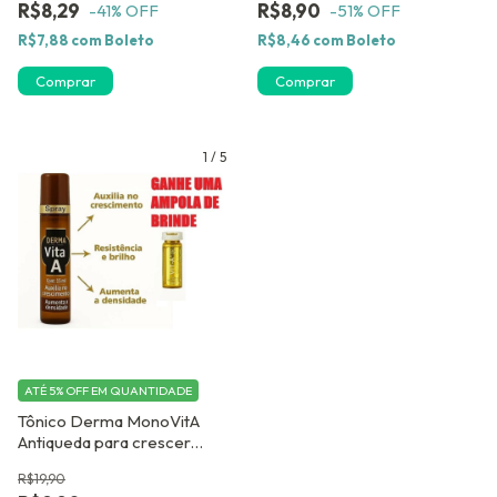
R$8,29
R$8,90
-41
% OFF
-51
% OFF
R$7,88
com
Boleto
R$8,46
com
Boleto
Comprar
Comprar
1
/
5
ATÉ 5% OFF
EM QUANTIDADE
Tônico Derma MonoVitA
Antiqueda para crescer
cabelo mais rápido. Ganhe
R$19,90
uma Ampola de Brinde.