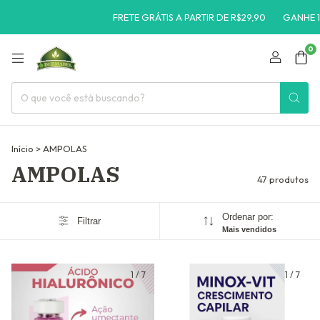
FRETE GRÁTIS A PARTIR DE R$29,90
GANHE 10% OFF N
0
Início
>
AMPOLAS
AMPOLAS
47 produtos
Ordenar por:
Filtrar
Mais vendidos
1
/
7
1
/
7