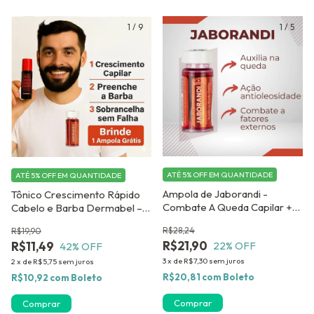
1
/
9
1
/
5
ATÉ 5% OFF
EM QUANTIDADE
ATÉ 5% OFF
EM QUANTIDADE
Ampola de Jaborandi -
Tônico Crescimento Rápido
Combate A Queda Capilar +
Cabelo e Barba Dermabel –
Crescimento - Kit com 12
Alecrim e Jaborandi
R$28,24
R$19,90
ampolas
R$21,90
R$11,49
22
% OFF
42
% OFF
3
x
de
R$7,30
sem juros
2
x
de
R$5,75
sem juros
R$20,81
com
Boleto
R$10,92
com
Boleto