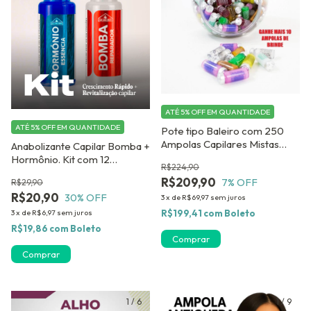
ATÉ 5% OFF
EM QUANTIDADE
ATÉ 5% OFF
EM QUANTIDADE
Pote tipo Baleiro com 250
Ampolas Capilares Mistas
Anabolizante Capilar Bomba +
DERMABEL. GANHE 10
Hormônio. Kit com 12
R$224,90
AMPOLAS DE BRINDE !
Ampolas para Crescimento
R$209,90
7
% OFF
R$29,90
Rápido dos Cabelos
R$20,90
30
% OFF
3
x
de
R$69,97
sem juros
R$199,41
com
Boleto
3
x
de
R$6,97
sem juros
R$19,86
com
Boleto
1
/
6
1
/
9