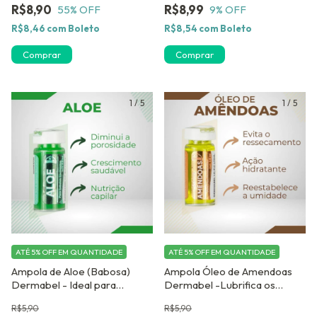
R$8,90
R$8,99
55
% OFF
9
% OFF
R$8,46
com
Boleto
R$8,54
com
Boleto
Comprar
1
/
5
1
/
5
ATÉ 5% OFF
EM QUANTIDADE
ATÉ 5% OFF
EM QUANTIDADE
Ampola de Aloe (Babosa)
Ampola Óleo de Amendoas
Dermabel - Ideal para
Dermabel -Lubrifica os
Cachos definidos
cabelos
R$5,90
R$5,90