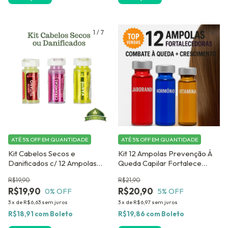
1
/
7
1
/
8
ATÉ 5% OFF
EM QUANTIDADE
ATÉ 5% OFF
EM QUANTIDADE
Kit Cabelos Secos e
Kit 12 Ampolas Prevenção Á
Danificados c/ 12 Ampolas
Queda Capilar Fortalece
Dose Concentrada
Estimula Crescimento
R$19,90
R$21,90
Antiqueda Dermabel
R$19,90
R$20,90
0
% OFF
5
% OFF
3
x
de
R$6,63
sem juros
3
x
de
R$6,97
sem juros
R$18,91
com
Boleto
R$19,86
com
Boleto