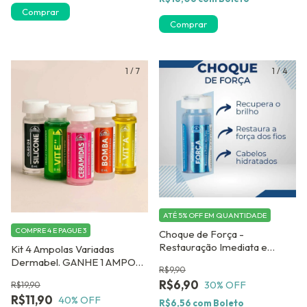
Comprar
Comprar
1
/
7
1
/
4
ATÉ 5% OFF
EM QUANTIDADE
COMPRE 4 E PAGUE 3
Choque de Força -
Restauração Imediata e
Kit 4 Ampolas Variadas
Fortalecimento Capilar
Dermabel. GANHE 1 AMPOLA
R$9,90
CAPILAR DE BRINDE - Ajuda
R$6,90
30
% OFF
R$19,90
no Combate a Queda 2,8 ML
R$11,90
40
% OFF
R$6,56
com
Boleto