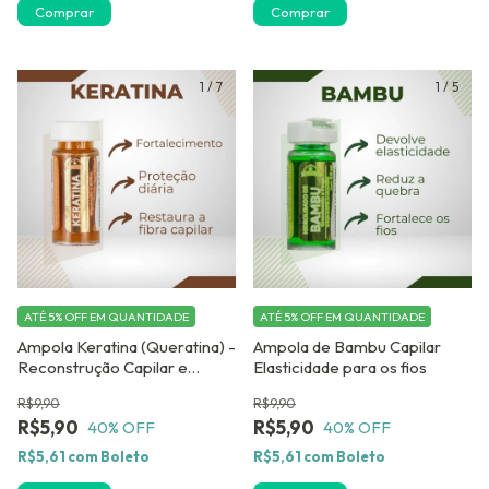
Comprar
Comprar
1
/
7
1
/
5
ATÉ 5% OFF
EM QUANTIDADE
ATÉ 5% OFF
EM QUANTIDADE
Ampola Keratina (Queratina) -
Ampola de Bambu Capilar
Reconstrução Capilar e
Elasticidade para os fios
Maciez Profunda
R$9,90
R$9,90
R$5,90
R$5,90
40
% OFF
40
% OFF
R$5,61
com
Boleto
R$5,61
com
Boleto