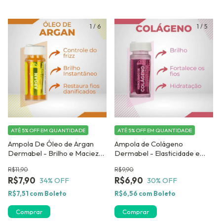
1
/
6
1
/
5
ATÉ 5% OFF
EM QUANTIDADE
ATÉ 5% OFF
EM QUANTIDADE
Ampola De Óleo de Argan
Ampola de Colágeno
Dermabel - Brilho e Maciez
Dermabel - Elasticidade e
Intensos
Resistência Capilar
R$11,90
R$9,90
R$7,90
R$6,90
34
% OFF
30
% OFF
R$7,51
com
Boleto
R$6,56
com
Boleto
Comprar
Comprar