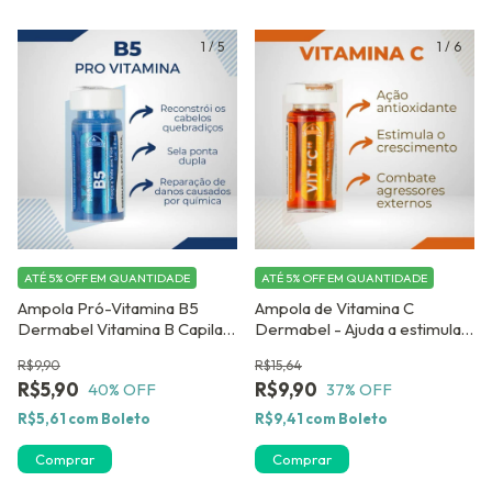
1
/
5
1
/
6
ATÉ 5% OFF
EM QUANTIDADE
ATÉ 5% OFF
EM QUANTIDADE
Ampola Pró-Vitamina B5
Ampola de Vitamina C
Dermabel Vitamina B Capilar
Dermabel - Ajuda a estimular
previnir cabeços quebradiços
o crescimeto capilar - Kit
R$9,90
R$15,64
e pontas duplas
com 04 unidades
R$5,90
R$9,90
40
% OFF
37
% OFF
R$5,61
com
Boleto
R$9,41
com
Boleto
Comprar