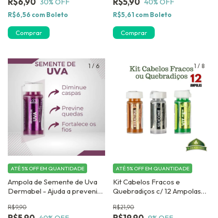
R$6,90
R$5,90
30
% OFF
40
% OFF
tingidos
R$6,56
com
Boleto
R$5,61
com
Boleto
Comprar
Comprar
1
/
6
1
/
8
ATÉ 5% OFF
EM QUANTIDADE
ATÉ 5% OFF
EM QUANTIDADE
Ampola de Semente de Uva
Kit Cabelos Fracos e
Dermabel - Ajuda a prevenir
Quebradiços c/ 12 Ampolas
a Queda
Dose Concentrada
R$9,90
R$21,90
R$5,90
R$19,90
40
% OFF
9
% OFF