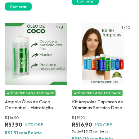
Comprar
1
/
6
1
/
10
ATÉ 5% OFF
EM QUANTIDADE
ATÉ 5% OFF
EM QUANTIDADE
Ampola Óleo de Coco
Kit Ampolas Capilares de
Dermabel - Hidratação
Vitaminas Sortidas Dose
Profunda e Anti-
Concentrada Ajuda no
R$14,90
R$19,90
Ressecamento-
Combate a Queda
R$7,90
R$16,90
47
% OFF
15
% OFF
3
x
de
R$5,63
sem juros
R$7,51
com
Boleto
R$16,06
com
Boleto