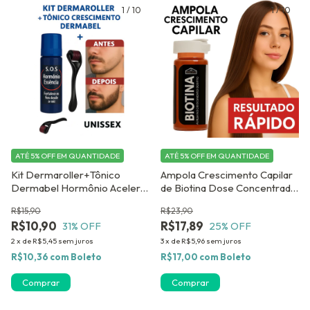
1
/
10
1
/
10
ATÉ 5% OFF
EM QUANTIDADE
ATÉ 5% OFF
EM QUANTIDADE
Kit Dermaroller+Tônico
Ampola Crescimento Capilar
Dermabel Hormônio Acelera
de Biotina Dose Concentrada
Crescimento Capilar
Dermabel c/12 ou 25
R$15,90
R$23,90
Preenche e Fortalece Barba
unidades
R$10,90
R$17,89
31
% OFF
25
% OFF
2
x
de
R$5,45
sem juros
3
x
de
R$5,96
sem juros
R$10,36
com
Boleto
R$17,00
com
Boleto
Comprar
Comprar