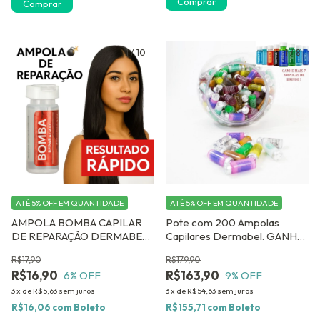
Comprar
Comprar
1
/
10
1
/
8
ATÉ 5% OFF
EM QUANTIDADE
ATÉ 5% OFF
EM QUANTIDADE
AMPOLA BOMBA CAPILAR
Pote com 200 Ampolas
DE REPARAÇÃO DERMABEL
Capilares Dermabel. GANHE
12 ou 24 UNIDADES
07 AMPOLAS DE BRINDE
R$17,90
R$179,90
R$16,90
R$163,90
6
% OFF
9
% OFF
3
x
de
R$5,63
sem juros
3
x
de
R$54,63
sem juros
R$16,06
com
Boleto
R$155,71
com
Boleto